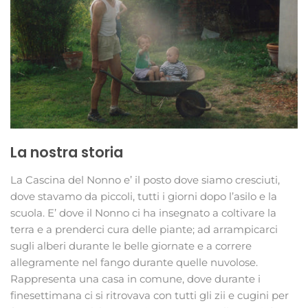
La nostra storia
La Cascina del Nonno e’ il posto dove siamo cresciuti,
dove stavamo da piccoli, tutti i giorni dopo l’asilo e la
scuola. E’ dove il Nonno ci ha insegnato a coltivare la
terra e a prenderci cura delle piante; ad arrampicarci
sugli alberi durante le belle giornate e a correre
allegramente nel fango durante quelle nuvolose.
Rappresenta una casa in comune, dove durante i
finesettimana ci si ritrovava con tutti gli zii e cugini per