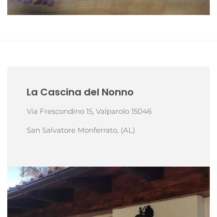
La Cascina del Nonno
Via Frescondino 15, Valparolo 15046
San Salvatore Monferrato, (AL)